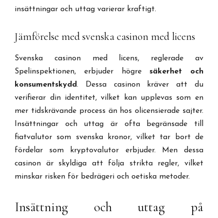
insättningar och uttag varierar kraftigt.
Jämförelse med svenska casinon med licens
Svenska casinon med licens, reglerade av
Spelinspektionen, erbjuder högre
säkerhet och
konsumentskydd
. Dessa casinon kräver att du
verifierar din identitet, vilket kan upplevas som en
mer tidskrävande process än hos olicensierade sajter.
Insättningar och uttag är ofta begränsade till
fiatvalutor som svenska kronor, vilket tar bort de
fördelar som kryptovalutor erbjuder. Men dessa
casinon är skyldiga att följa strikta regler, vilket
minskar risken för bedrägeri och oetiska metoder.
Insättning och uttag på