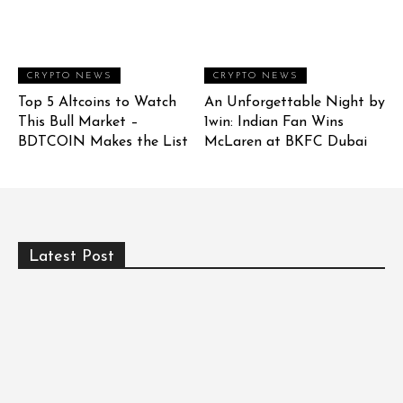
CRYPTO NEWS
CRYPTO NEWS
Top 5 Altcoins to Watch
An Unforgettable Night by
This Bull Market –
1win: Indian Fan Wins
BDTCOIN Makes the List
McLaren at BKFC Dubai
Latest Post