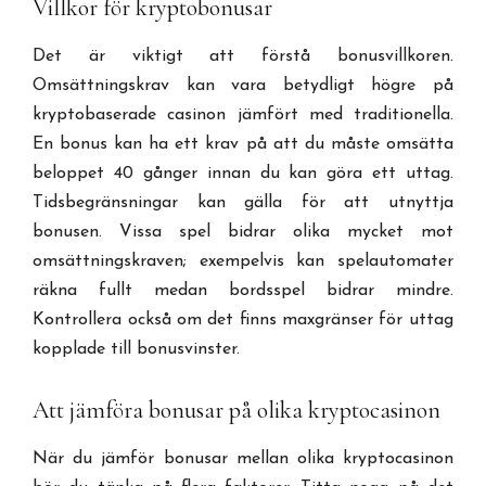
Villkor för kryptobonusar
Det är viktigt att förstå bonusvillkoren.
Omsättningskrav kan vara betydligt högre på
kryptobaserade casinon jämfört med traditionella.
En bonus kan ha ett krav på att du måste omsätta
beloppet 40 gånger innan du kan göra ett uttag.
Tidsbegränsningar kan gälla för att utnyttja
bonusen. Vissa spel bidrar olika mycket mot
omsättningskraven; exempelvis kan spelautomater
räkna fullt medan bordsspel bidrar mindre.
Kontrollera också om det finns maxgränser för uttag
kopplade till bonusvinster.
Att jämföra bonusar på olika kryptocasinon
När du jämför bonusar mellan olika kryptocasinon