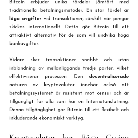
Bitcoin erbjuder unika fördelar jämfört med
traditionella betalningsmetoder. En stor fördel är
låga avgifter
vid transaktioner, särskilt när pengar
skickas internationellt. Detta gör Bitcoin till ett
attraktivt alternativ för de som vill undvika höga
bankavgifter.
Vidare sker transaktioner snabbt och utan
inblandning av mellanliggande tredje parter, vilket
effektiviserar processen. Den
decentraliserade
naturen av kryptovalutor innebär också att
betalningssystemet är resistent mot censur och är
tillgängligt för alla som har en Internetanslutning.
Denna tillgänglighet gör Bitcoin till ett flexibelt och
inkluderande ekonomiskt verktyg.
Kryptovalutor hos Bästa Casino