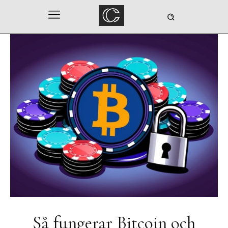
Så fungerar Bitcoin och