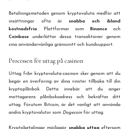
Betalningsmetoden genom kryptovaluta medför att
insättningar ofta är
snabba och ibland
kostnadsfria
. Plattformar som
Binance
och
Coinbase
underlättar dessa transaktioner genom
sina användarvänliga gränssnitt och kundsupport.
Processen för uttag på casinon
Uttag från kryptovaluta-casinon sker genom att du
begär en överföring av dina vinster tillbaka till din
kryptoplånbok. Detta innebär att du anger
mottagarens plånboksadress och bekräftar ditt
uttag. Förutom Bitcoin, är det vanligt att använda
andra kryptovalutor som
Dogecoin
för uttag.
Kryptobetalingar möjliggör
snabba uttag
eftersom