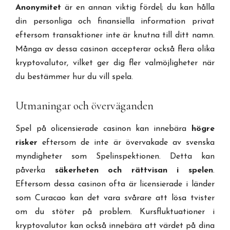
Anonymitet
är en annan viktig fördel; du kan hålla
din personliga och finansiella information privat
eftersom transaktioner inte är knutna till ditt namn.
Många av dessa casinon accepterar också flera olika
kryptovalutor, vilket ger dig fler valmöjligheter när
du bestämmer hur du vill spela.
Utmaningar och överväganden
Spel på olicensierade casinon kan innebära
högre
risker
eftersom de inte är övervakade av svenska
myndigheter som Spelinspektionen. Detta kan
påverka
säkerheten och rättvisan i spelen
.
Eftersom dessa casinon ofta är licensierade i länder
som Curacao kan det vara svårare att lösa tvister
om du stöter på problem. Kursfluktuationer i
kryptovalutor kan också innebära att värdet på dina